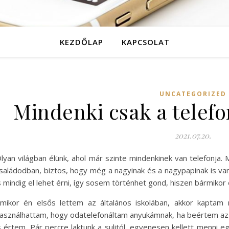
KEZDŐLAP
KAPCSOLAT
UNCATEGORIZED
Mindenki csak a telef
2021.07.20.
lyan világban élünk, ahol már szinte mindenkinek van telefonja. 
saládodban, biztos, hogy még a nagyinak és a nagypapinak is van 
s mindig el lehet érni, így sosem történhet gond, hiszen bármikor 
mikor én elsős lettem az általános iskolában, akkor kaptam 
asználhattam, hogy odatelefonáltam anyukámnak, ha beértem az i
s értem. Pár percre laktunk a sulitól, egyenesen kellett menni 