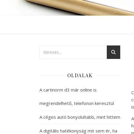
OLDALAK
A cartinorm d3 már online is
O
c
megrendelhető, telefonon keresztül
i
A céges autó bonyolultabb, mint hittem
A
h
A digitális hatékonyság mit sem ér, ha
i