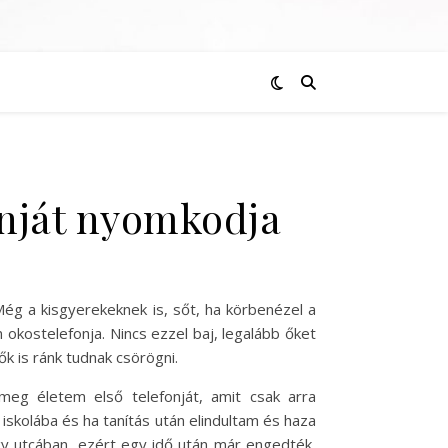
onját nyomkodja
Még a kisgyerekeknek is, sőt, ha körbenézel a
okostelefonja. Nincs ezzel baj, legalább őket
ők is ránk tudnak csörögni.
meg életem első telefonját, amit csak arra
skolába és ha tanítás után elindultam és haza
egy utcában, ezért egy idő után már engedték,