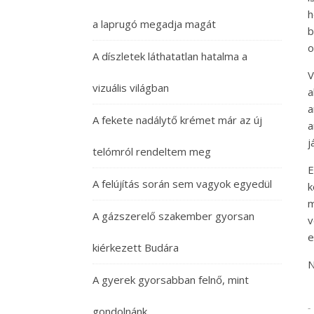
h
a laprugó megadja magát
b
o
A díszletek láthatatlan hatalma a
V
vizuális világban
a
a
A fekete nadálytő krémet már az új
a
j
telómról rendeltem meg
E
A felújítás során sem vagyok egyedül
k
m
A gázszerelő szakember gyorsan
v
e
kiérkezett Budára
N
A gyerek gyorsabban felnő, mint
-
gondolnánk