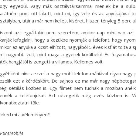
ogy egyedül, vagy más osztálytársaimmal menjek be a suliba.
arátnőm pont ott lakott, mint mi, így vele és az anyukájával t
sztályban, utána már nem kellett kíséret, hiszen tényleg 5 perc a
iszont azt egyáltalán nem szeretem, amikor nap mint nap azt l
karják lefoglalni, hogy a kezükbe nyomják a telefont, hogy nyo
mikor az anyuka a kicsit elhízott, nagyjából 5 éves kisfiát tolta 
mi nagyobb volt, mint maga a gyerek körülbelül. És folyamatos
áték hangjától is zengett a villamos. Kellemes volt.
gyébként nincs ezzel a nagy mobiltelefon-mániával olyan nagy
ezelik ezt a kérdéskört. De sajnos ez ma már nagy népbetegs
ég sétálás közben is. Egy filmet nem tudnak a moziban anélk
ennék a telefonjukat. Azt nézegetik még evés közben is. V
lvonatkoztatni tőle.
eked mi a véleményed?
PureMobile