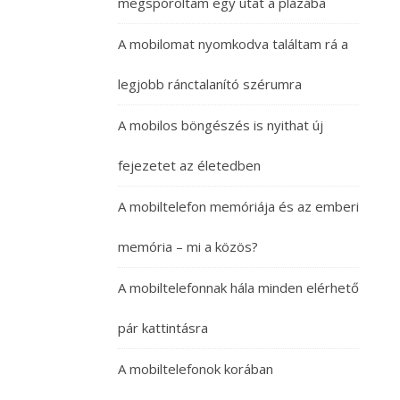
megspóroltam egy utat a plázába
A mobilomat nyomkodva találtam rá a
legjobb ránctalanító szérumra
A mobilos böngészés is nyithat új
fejezetet az életedben
A mobiltelefon memóriája és az emberi
memória – mi a közös?
A mobiltelefonnak hála minden elérhető
pár kattintásra
A mobiltelefonok korában