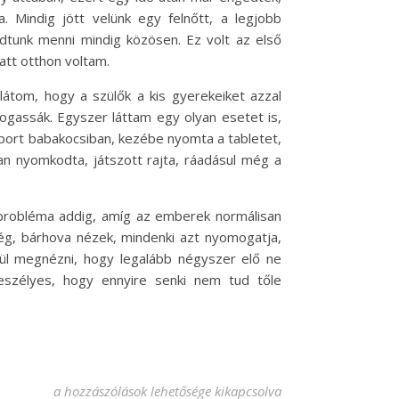
 Mindig jött velünk egy felnőtt, a legjobb
udtunk menni mindig közösen. Ez volt az első
latt otthon voltam.
átom, hogy a szülők a kis gyerekeiket azzal
mogassák. Egyszer láttam egy olyan esetet is,
a sport babakocsiban, kezébe nyomta a tabletet,
an nyomkodta, játszott rajta, ráadásul még a
 probléma addig, amíg az emberek normálisan
ég, bárhova nézek, mindenki azt nyomogatja,
ül megnézni, hogy legalább négyszer elő ne
eszélyes, hogy ennyire senki nem tud tőle
Mindenki csak a telefonját nyomkodja bejegyzéshez
a hozzászólások lehetősége kikapcsolva