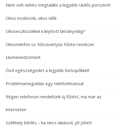
Nem volt nehéz megtalálni a legjobb ráülős porszívót
Okos eszközök, okos idők
Okoseszközökkel irányított látványvilág?
Okostelefon vs. hőszivattyús fűtési rendszer
távmenedzsment
Óvd egészségedet a legjobb futócipőkkel!
Problémamegoldás egy telefonhívással
Régen telefonon rendeltünk új fűtést, ma már az
interneten
Székhely bérlés – ha nincs lakásod, jól jöhet!