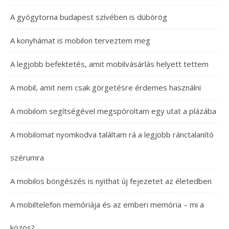
A gyógytorna budapest szívében is dübörög
A konyhámat is mobilon terveztem meg
A legjobb befektetés, amit mobilvásárlás helyett tettem
A mobil, amit nem csak görgetésre érdemes használni
A mobilom segítségével megspóroltam egy utat a plázába
A mobilomat nyomkodva találtam rá a legjobb ránctalanító
szérumra
A mobilos böngészés is nyithat új fejezetet az életedben
A mobiltelefon memóriája és az emberi memória – mi a
közös?