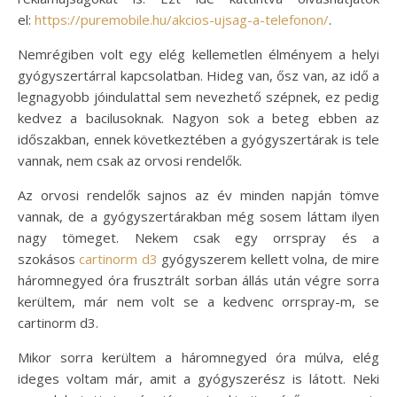
el:
https://puremobile.hu/akcios-ujsag-a-telefonon/
.
Nemrégiben volt egy elég kellemetlen élményem a helyi
gyógyszertárral kapcsolatban. Hideg van, ősz van, az idő a
legnagyobb jóindulattal sem nevezhető szépnek, ez pedig
kedvez a bacilusoknak. Nagyon sok a beteg ebben az
időszakban, ennek következtében a gyógyszertárak is tele
vannak, nem csak az orvosi rendelők.
Az orvosi rendelők sajnos az év minden napján tömve
vannak, de a gyógyszertárakban még sosem láttam ilyen
nagy tömeget. Nekem csak egy orrspray és a
szokásos
cartinorm d3
gyógyszerem kellett volna, de mire
háromnegyed óra frusztrált sorban állás után végre sorra
kerültem, már nem volt se a kedvenc orrspray-m, se
cartinorm d3.
Mikor sorra kerültem a háromnegyed óra múlva, elég
ideges voltam már, amit a gyógyszerész is látott. Neki