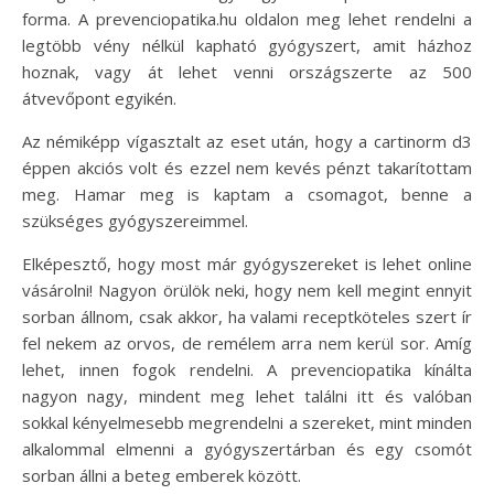
forma. A prevenciopatika.hu oldalon meg lehet rendelni a
legtöbb vény nélkül kapható gyógyszert, amit házhoz
hoznak, vagy át lehet venni országszerte az 500
átvevőpont egyikén.
Az némiképp vígasztalt az eset után, hogy a cartinorm d3
éppen akciós volt és ezzel nem kevés pénzt takarítottam
meg. Hamar meg is kaptam a csomagot, benne a
szükséges gyógyszereimmel.
Elképesztő, hogy most már gyógyszereket is lehet online
vásárolni! Nagyon örülök neki, hogy nem kell megint ennyit
sorban állnom, csak akkor, ha valami receptköteles szert ír
fel nekem az orvos, de remélem arra nem kerül sor. Amíg
lehet, innen fogok rendelni. A prevenciopatika kínálta
nagyon nagy, mindent meg lehet találni itt és valóban
sokkal kényelmesebb megrendelni a szereket, mint minden
alkalommal elmenni a gyógyszertárban és egy csomót
sorban állni a beteg emberek között.