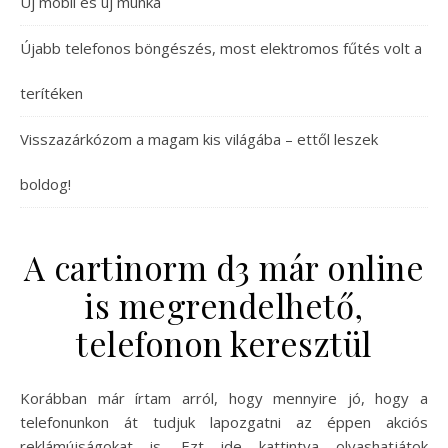
Új mobil és új munka
Újabb telefonos böngészés, most elektromos fűtés volt a
terítéken
Visszazárkózom a magam kis világába – ettől leszek
boldog!
A cartinorm d3 már online
is megrendelhető,
telefonon keresztül
Korábban már írtam arról, hogy mennyire jó, hogy a
telefonunkon át tudjuk lapozgatni az éppen akciós
reklámújságokat is. Ezt ide kattintva olvashatjátok