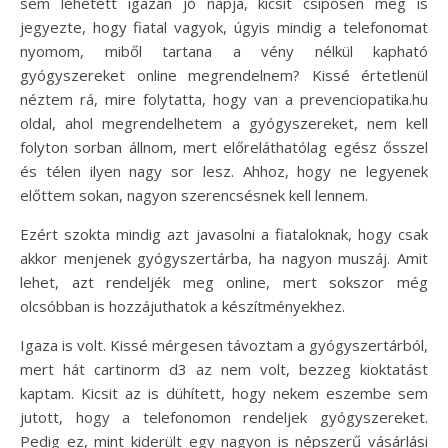
sem lehetett igazán jó napja, kicsit csípősen meg is
jegyezte, hogy fiatal vagyok, úgyis mindig a telefonomat
nyomom, miből tartana a vény nélkül kapható
gyógyszereket online megrendelnem? Kissé értetlenül
néztem rá, mire folytatta, hogy van a prevenciopatika.hu
oldal, ahol megrendelhetem a gyógyszereket, nem kell
folyton sorban állnom, mert előreláthatólag egész ősszel
és télen ilyen nagy sor lesz. Ahhoz, hogy ne legyenek
előttem sokan, nagyon szerencsésnek kell lennem.
Ezért szokta mindig azt javasolni a fiataloknak, hogy csak
akkor menjenek gyógyszertárba, ha nagyon muszáj. Amit
lehet, azt rendeljék meg online, mert sokszor még
olcsóbban is hozzájuthatok a készítményekhez.
Igaza is volt. Kissé mérgesen távoztam a gyógyszertárból,
mert hát cartinorm d3 az nem volt, bezzeg kioktatást
kaptam. Kicsit az is dühített, hogy nekem eszembe sem
jutott, hogy a telefonomon rendeljek gyógyszereket.
Pedig ez, mint kiderült egy nagyon is népszerű vásárlási