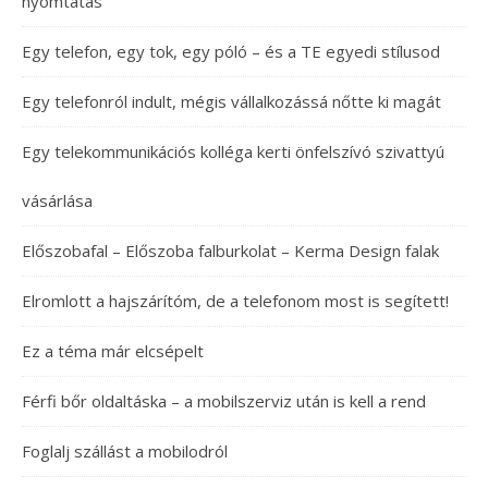
nyomtatás
Egy telefon, egy tok, egy póló – és a TE egyedi stílusod
Egy telefonról indult, mégis vállalkozássá nőtte ki magát
Egy telekommunikációs kolléga kerti önfelszívó szivattyú
vásárlása
Előszobafal – Előszoba falburkolat – Kerma Design falak
Elromlott a hajszárítóm, de a telefonom most is segített!
Ez a téma már elcsépelt
Férfi bőr oldaltáska – a mobilszerviz után is kell a rend
Foglalj szállást a mobilodról