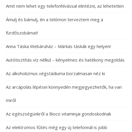
Amit nem lehet egy telefonhívással elintézni, az lehetetlen
Ámulj és bámulj, én a telómon terveztem meg a
fürdőszobámat!
Anna Táska Webáruház – Márkás táskák egy helyen!
Autótisztítás víz nélkül – kényelmes és hatékony megoldás
Az alkoholizmus végstádiuma borzalmasan néz ki
Az arcápolás lépései könnyedén megjegyezhetők, ha van
miről
Az egészségünkről a Bioco vitaminjai gondoskodnak
Az elektromos fűtés még egy új telefonnál is jobb