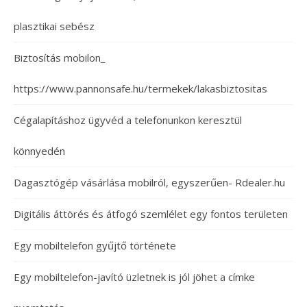
plasztikai sebész
Biztosítás mobilon_
https://www.pannonsafe.hu/termekek/lakasbiztositas
Cégalapításhoz ügyvéd a telefonunkon keresztül
könnyedén
Dagasztógép vásárlása mobilról, egyszerűen- Rdealer.hu
Digitális áttörés és átfogó szemlélet egy fontos területen
Egy mobiltelefon gyűjtő története
Egy mobiltelefon-javító üzletnek is jól jöhet a címke