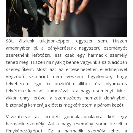
Sőt, általunk tulajdonképpen egyszer sem. Hiszen
amennyiben pl. a leánykérésünk nagyszerű eseményét
szeretnénk lefotózni, ezt csak egy harmadik személy
teheti meg. Hiszen mi nyakig benne vagyunk a szituációban
szereplőként. Most azt az értékelhetetlen eredménnyel
végződő szituációt nem veszem figyelembe, hogy
felvehetem egy fix pozícióba állított és folyamatos
felvételre kapcsolt kamerával is a nagy eseményt. Mert
akkor ennyi erővel a szomszédos nemzeti dohánybolt
biztonsági kamerája előtt is megkérhetem a párom kezét.
Visszatérve az eredeti gondolatfonalamra: kell egy
harmadik személy. Aki a nagy esemény során kezeli a
fényképezőgépet. Ez a harmadik személy lehet a