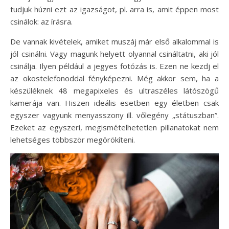
tudjuk húzni ezt az igazságot, pl. arra is, amit éppen most
csinálok: az írásra.
De vannak kivételek, amiket muszáj már első alkalommal is
jól csinálni. Vagy magunk helyett olyannal csináltatni, aki jól
csinálja. Ilyen például a jegyes fotózás is. Ezen ne kezdj el
az okostelefonoddal fényképezni. Még akkor sem, ha a
készüléknek 48 megapixeles és ultraszéles látószögű
kamerája van. Hiszen ideális esetben egy életben csak
egyszer vagyunk menyasszony ill. vőlegény „státuszban”.
Ezeket az egyszeri, megismételhetetlen pillanatokat nem
lehetséges többször megörökíteni.