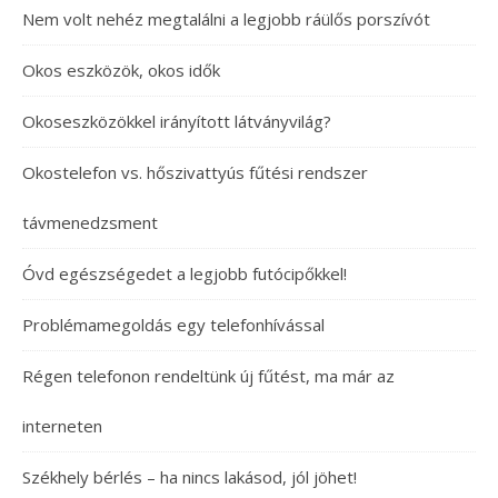
Nem volt nehéz megtalálni a legjobb ráülős porszívót
Okos eszközök, okos idők
Okoseszközökkel irányított látványvilág?
Okostelefon vs. hőszivattyús fűtési rendszer
távmenedzsment
Óvd egészségedet a legjobb futócipőkkel!
Problémamegoldás egy telefonhívással
Régen telefonon rendeltünk új fűtést, ma már az
interneten
Székhely bérlés – ha nincs lakásod, jól jöhet!