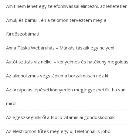
Amit nem lehet egy telefonhívással elintézni, az lehetetlen
Ámulj és bámulj, én a telómon terveztem meg a
fürdőszobámat!
Anna Táska Webáruház – Márkás táskák egy helyen!
Autótisztítás víz nélkül – kényelmes és hatékony megoldás
Az alkoholizmus végstádiuma borzalmasan néz ki
Az arcápolás lépései könnyedén megjegyezhetők, ha van
miről
Az egészségünkről a Bioco vitaminjai gondoskodnak
Az elektromos fűtés még egy új telefonnál is jobb