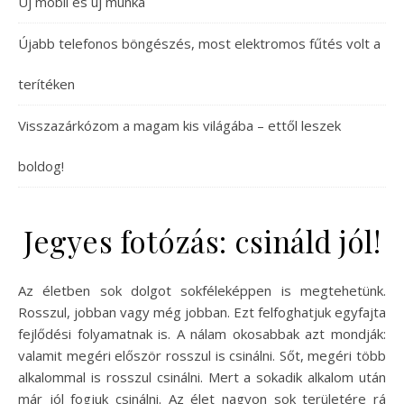
Új mobil és új munka
Újabb telefonos böngészés, most elektromos fűtés volt a
terítéken
Visszazárkózom a magam kis világába – ettől leszek
boldog!
Jegyes fotózás: csináld jól!
Az életben sok dolgot sokféleképpen is megtehetünk.
Rosszul, jobban vagy még jobban. Ezt felfoghatjuk egyfajta
fejlődési folyamatnak is. A nálam okosabbak azt mondják:
valamit megéri először rosszul is csinálni. Sőt, megéri több
alkalommal is rosszul csinálni. Mert a sokadik alkalom után
már jól fogjuk csinálni. Az élet nagyon sok területére rá