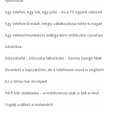
nyomtatás
Egy telefon, egy tok, egy póló – és a TE egyedi stílusod
Egy telefonról indult, mégis vállalkozássá nőtte ki magát
Egy telekommunikációs kolléga kerti önfelszívó szivattyú
vásárlása
Előszobafal – Előszoba falburkolat – Kerma Design falak
Elromlott a hajszárítóm, de a telefonom most is segített!
Ez a téma már elcsépelt
Férfi bőr oldaltáska – a mobilszerviz után is kell a rend
Foglalj szállást a mobilodról