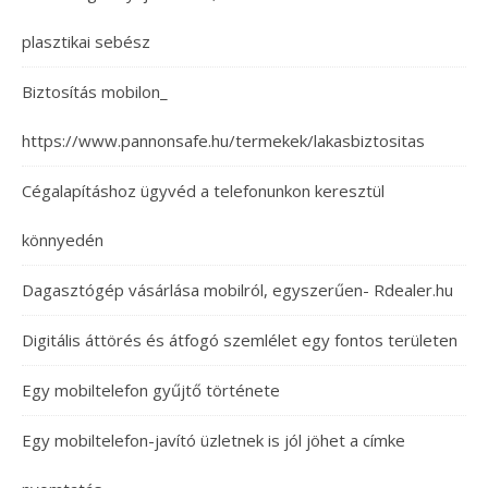
plasztikai sebész
Biztosítás mobilon_
https://www.pannonsafe.hu/termekek/lakasbiztositas
Cégalapításhoz ügyvéd a telefonunkon keresztül
könnyedén
Dagasztógép vásárlása mobilról, egyszerűen- Rdealer.hu
Digitális áttörés és átfogó szemlélet egy fontos területen
Egy mobiltelefon gyűjtő története
Egy mobiltelefon-javító üzletnek is jól jöhet a címke