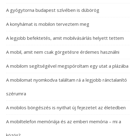
A gyógytorna budapest szívében is dübörög
A konyhámat is mobilon terveztem meg
A legjobb befektetés, amit mobilvásárlás helyett tettem
A mobil, amit nem csak görgetésre érdemes használni
A mobilom segítségével megspóroltam egy utat a plázába
A mobilomat nyomkodva találtam rá a legjobb ránctalanító
szérumra
A mobilos böngészés is nyithat új fejezetet az életedben
A mobiltelefon memóriája és az emberi memória – mi a
közös?