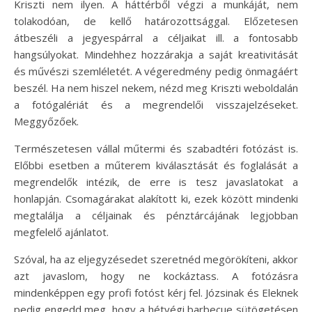
Kriszti nem ilyen. A háttérből végzi a munkáját, nem
tolakodóan, de kellő határozottsággal. Előzetesen
átbeszéli a jegyespárral a céljaikat ill. a fontosabb
hangsúlyokat. Mindehhez hozzárakja a saját kreativitását
és művészi szemléletét. A végeredmény pedig önmagáért
beszél. Ha nem hiszel nekem, nézd meg Kriszti weboldalán
a fotógalériát és a megrendelői visszajelzéseket.
Meggyőzőek.
Természetesen vállal műtermi és szabadtéri fotózást is.
Előbbi esetben a műterem kiválasztását és foglalását a
megrendelők intézik, de erre is tesz javaslatokat a
honlapján. Csomagárakat alakított ki, ezek között mindenki
megtalálja a céljainak és pénztárcájának legjobban
megfelelő ajánlatot.
Szóval, ha az eljegyzésedet szeretnéd megörökíteni, akkor
azt javaslom, hogy ne kockáztass. A fotózásra
mindenképpen egy profi fotóst kérj fel. Józsinak és Eleknek
pedig engedd meg, hogy a hétvégi barbecue sütögetésen