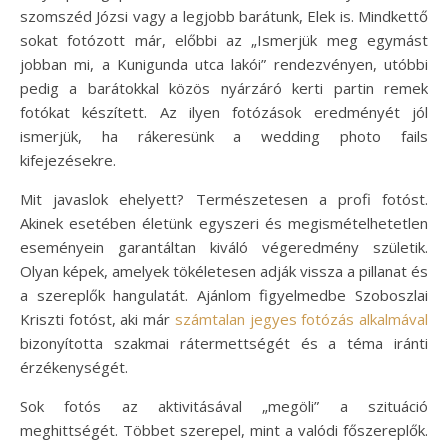
szomszéd Józsi vagy a legjobb barátunk, Elek is. Mindkettő
sokat fotózott már, előbbi az „Ismerjük meg egymást
jobban mi, a Kunigunda utca lakói” rendezvényen, utóbbi
pedig a barátokkal közös nyárzáró kerti partin remek
fotókat készített. Az ilyen fotózások eredményét jól
ismerjük, ha rákeresünk a wedding photo fails
kifejezésekre.
Mit javaslok ehelyett? Természetesen a profi fotóst.
Akinek esetében életünk egyszeri és megismételhetetlen
eseményein garantáltan kiváló végeredmény születik.
Olyan képek, amelyek tökéletesen adják vissza a pillanat és
a szereplők hangulatát. Ajánlom figyelmedbe Szoboszlai
Kriszti fotóst, aki már
számtalan jegyes fotózás alkalmával
bizonyította szakmai rátermettségét és a téma iránti
érzékenységét.
Sok fotós az aktivitásával „megöli” a szituáció
meghittségét. Többet szerepel, mint a valódi főszereplők.