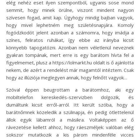
elég nehéz eset ilyen szempontból, ugyanis sose mond
semmit, hogy minek örülne, viszont mindent nagyon
szívesen fogad, amit kap. Úgyhogy mindig bajban vagyok,
hogy mivel lephetném meg születésnapjára. Komoly
fogódzkodót jelent azonban a számomra, hogy imádja a
színes, feliratos ruhákat, így ebbe az irányba kicsit
könnyebb tapogatózni. Azonban nem véletlenül neveznek
gyakran tompának, mert erre is egy barátom hívta fel a
figyelmemet, plusz a https://lolmarkt.hu oldalt is ő ajánlotta
nekem, de azért a rendelést már magamtól intéztem. Csak
hogy az illúziója meglegyen annak, hogy felnőtt vagyok…
Szóval éppen beugrottam a barátomhoz, aki egy
mobiltelefon kereskedés-szervizben dolgozik, és
dumáltunk kicsit erről-arról. Itt került szóba, hogy a
barátnőmnek közeledik a szülinapja, én pedig ötlettelenül
állok egyik lábamról a másikra. Voltaképpen az ő
rávezetése kellett ahhoz, hogy ráeszméljek: valóban elég
sokszor mutatkozik a kis párom mindenféle vicces