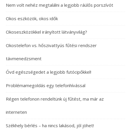
Nem volt nehéz megtalálni a legjobb ráülős porszívót
Okos eszközök, okos idők
Okoseszközökkel irányított látványvilág?
Okostelefon vs. hőszivattyús fűtési rendszer
távmenedzsment
Óvd egészségedet a legjobb futócipőkkel!
Problémamegoldás egy telefonhívással
Régen telefonon rendeltünk új fűtést, ma már az
interneten
Székhely bérlés – ha nincs lakásod, jól jöhet!