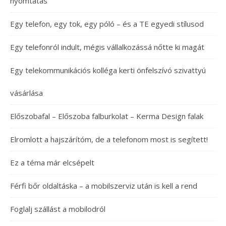
nyomtatás
Egy telefon, egy tok, egy póló – és a TE egyedi stílusod
Egy telefonról indult, mégis vállalkozássá nőtte ki magát
Egy telekommunikációs kolléga kerti önfelszívó szivattyú
vásárlása
Előszobafal – Előszoba falburkolat – Kerma Design falak
Elromlott a hajszárítóm, de a telefonom most is segített!
Ez a téma már elcsépelt
Férfi bőr oldaltáska – a mobilszerviz után is kell a rend
Foglalj szállást a mobilodról