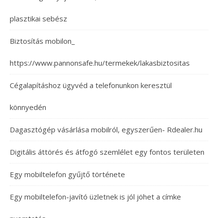
plasztikai sebész
Biztosítás mobilon_
https://www.pannonsafe.hu/termekek/lakasbiztositas
Cégalapításhoz ügyvéd a telefonunkon keresztül
könnyedén
Dagasztógép vásárlása mobilról, egyszerűen- Rdealer.hu
Digitális áttörés és átfogó szemlélet egy fontos területen
Egy mobiltelefon gyűjtő története
Egy mobiltelefon-javító üzletnek is jól jöhet a címke