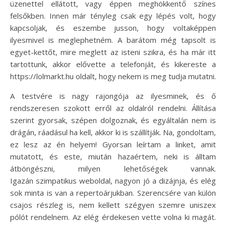
üzenettel ellátott, vagy éppen meghökkentő színes
felsőkben. Innen már tényleg csak egy lépés volt, hogy
kapcsoljak, és eszembe jusson, hogy voltaképpen
ilyesmivel is meglephetném. A barátom még tapsolt is
egyet-kettőt, mire meglett az isteni szikra, és ha már itt
tartottunk, akkor elővette a telefonját, és kikereste a
https://lolmarkt.hu oldalt, hogy nekem is meg tudja mutatni.
A testvére is nagy rajongója az ilyesminek, és ő
rendszeresen szokott erről az oldalról rendelni. Állítása
szerint gyorsak, szépen dolgoznak, és egyáltalán nem is
drágán, ráadásul ha kell, akkor ki is szállítják. Na, gondoltam,
ez lesz az én helyem! Gyorsan leírtam a linket, amit
mutatott, és este, miután hazaértem, neki is álltam
átböngészni, milyen lehetőségek vannak.
Igazán szimpatikus weboldal, nagyon jó a dizájnja, és elég
sok minta is van a repertoárjukban. Szerencsére van külön
csajos részleg is, nem kellett szégyen szemre uniszex
pólót rendelnem. Az elég érdekesen vette volna ki magát.