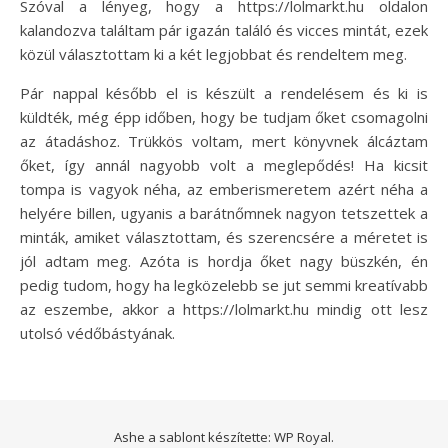
Szóval a lényeg, hogy a https://lolmarkt.hu oldalon
kalandozva találtam pár igazán találó és vicces mintát, ezek
közül választottam ki a két legjobbat és rendeltem meg.
Pár nappal később el is készült a rendelésem és ki is
küldték, még épp időben, hogy be tudjam őket csomagolni
az átadáshoz. Trükkös voltam, mert könyvnek álcáztam
őket, így annál nagyobb volt a meglepődés! Ha kicsit
tompa is vagyok néha, az emberismeretem azért néha a
helyére billen, ugyanis a barátnőmnek nagyon tetszettek a
minták, amiket választottam, és szerencsére a méretet is
jól adtam meg. Azóta is hordja őket nagy büszkén, én
pedig tudom, hogy ha legközelebb se jut semmi kreatívabb
az eszembe, akkor a https://lolmarkt.hu mindig ott lesz
utolsó védőbástyának.
Ashe a sablont készítette:
WP Royal
.