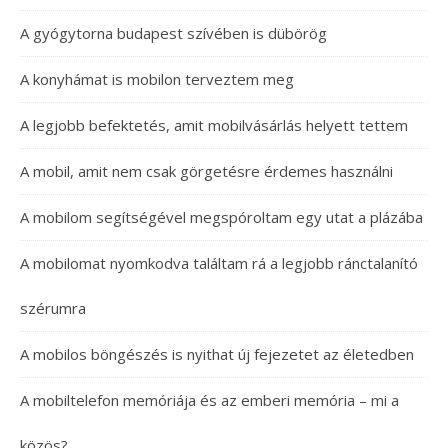
A gyógytorna budapest szívében is dübörög
A konyhámat is mobilon terveztem meg
A legjobb befektetés, amit mobilvásárlás helyett tettem
A mobil, amit nem csak görgetésre érdemes használni
A mobilom segítségével megspóroltam egy utat a plázába
A mobilomat nyomkodva találtam rá a legjobb ránctalanító
szérumra
A mobilos böngészés is nyithat új fejezetet az életedben
A mobiltelefon memóriája és az emberi memória – mi a
közös?