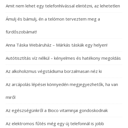
Amit nem lehet egy telefonhívással elintézni, az lehetetlen
Ámulj és bámulj, én a telómon terveztem meg a
fürdőszobámat!
Anna Táska Webáruház – Márkás táskák egy helyen!
Autótisztítás víz nélkül – kényelmes és hatékony megoldás
Az alkoholizmus végstádiuma borzalmasan néz ki
Az arcápolás lépései könnyedén megjegyezhetők, ha van
miről
Az egészségünkről a Bioco vitaminjai gondoskodnak
Az elektromos fűtés még egy új telefonnál is jobb