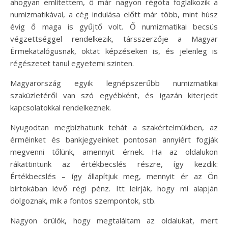
ahogyan említettem, ő már nagyon régóta foglalkozik a
numizmatikával, a cég indulása előtt már több, mint húsz
évig ő maga is gyűjtő volt. Ő numizmatikai becsüs
végzettséggel rendelkezik, társszerzője a Magyar
Érmekatalógusnak, oktat képzéseken is, és jelenleg is
régészetet tanul egyetemi szinten.
Magyarország egyik legnépszerűbb numizmatikai
szaküzletéről van szó egyébként, és igazán kiterjedt
kapcsolatokkal rendelkeznek.
Nyugodtan megbízhatunk tehát a szakértelmükben, az
érméinket és bankjegyeinket pontosan annyiért fogják
megvenni tőlünk, amennyit érnek. Ha az oldalukon
rákattintunk az értékbecslés részre, így kezdik:
Értékbecslés – így állapítjuk meg, mennyit ér az Ön
birtokában lévő régi pénz. Itt leírják, hogy mi alapján
dolgoznak, mik a fontos szempontok, stb.
Nagyon örülök, hogy megtaláltam az oldalukat, mert