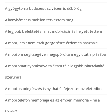
A gyógytorna budapest szívében is dübörög
A konyhámat is mobilon terveztem meg
A legjobb befektetés, amit mobilvásárlás helyett tettem
A mobil, amit nem csak görgetésre érdemes használni
A mobilom segítségével megspóroltam egy utat a plázába
A mobilomat nyomkodva találtam rá a legjobb ránctalanító
szérumra
A mobilos böngészés is nyithat új fejezetet az életedben
A mobiltelefon memóriája és az emberi memória – mi a
közös?