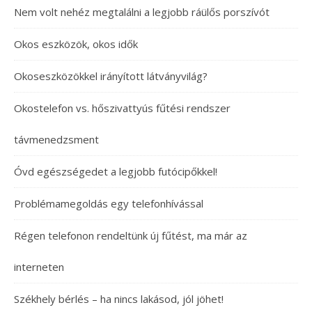
Nem volt nehéz megtalálni a legjobb ráülős porszívót
Okos eszközök, okos idők
Okoseszközökkel irányított látványvilág?
Okostelefon vs. hőszivattyús fűtési rendszer
távmenedzsment
Óvd egészségedet a legjobb futócipőkkel!
Problémamegoldás egy telefonhívással
Régen telefonon rendeltünk új fűtést, ma már az
interneten
Székhely bérlés – ha nincs lakásod, jól jöhet!