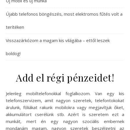
Új mobil és új munka
Újabb telefonos böngészés, most elektromos fűtés volt a
terítéken
Visszazárkózom a magam kis világába – ettől leszek
boldog!
Add el régi pénzeidet!
Jelenleg mobiltelefonokkal foglalkozom. Van egy kis
telefonszervizem, amit nagyon szeretek, telefontokokat
árulunk, fóliákat rakunk mobilokra vagy megjavítjuk őket,
akkumulátort cserélünk stb. Azért is szeretem ezt a
munkát, mert én egy nagyon szociális embernek
mondanám magam, nagyon szeretek beszélgetni az