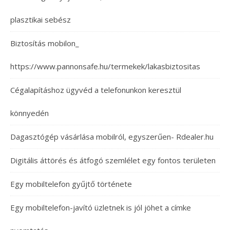
plasztikai sebész
Biztosítás mobilon_
https://www.pannonsafe.hu/termekek/lakasbiztositas
Cégalapításhoz ügyvéd a telefonunkon keresztül
könnyedén
Dagasztógép vásárlása mobilról, egyszerűen- Rdealer.hu
Digitális áttörés és átfogó szemlélet egy fontos területen
Egy mobiltelefon gyűjtő története
Egy mobiltelefon-javító üzletnek is jól jöhet a címke