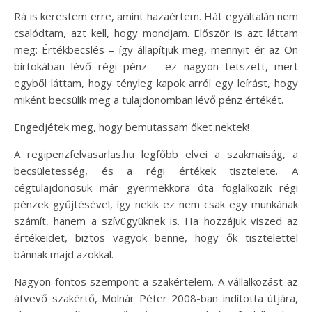
Rá is kerestem erre, amint hazaértem. Hát egyáltalán nem
csalódtam, azt kell, hogy mondjam. Először is azt láttam
meg: Értékbecslés – így állapítjuk meg, mennyit ér az Ön
birtokában lévő régi pénz – ez nagyon tetszett, mert
egyből láttam, hogy tényleg kapok arról egy leírást, hogy
miként becsülik meg a tulajdonomban lévő pénz értékét.
Engedjétek meg, hogy bemutassam őket nektek!
A regipenzfelvasarlas.hu legfőbb elvei a szakmaiság, a
becsületesség, és a régi értékek tisztelete. A
cégtulajdonosuk már gyermekkora óta foglalkozik régi
pénzek gyűjtésével, így nekik ez nem csak egy munkának
számít, hanem a szívügyüknek is. Ha hozzájuk viszed az
értékeidet, biztos vagyok benne, hogy ők tisztelettel
bánnak majd azokkal.
Nagyon fontos szempont a szakértelem. A vállalkozást az
átvevő szakértő, Molnár Péter 2008-ban indította útjára,