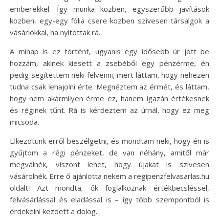
emberekkel. Így munka közben, egyszerűbb javítások
közben, egy-egy fólia csere közben szívesen társalgok a
vásárlókkal, ha nyitottak rá.
A minap is ez történt, ugyanis egy idősebb úr jött be
hozzám, akinek kiesett a zsebéből egy pénzérme, én
pedig segítettem neki felvenni, mert láttam, hogy nehezen
tudna csak lehajolni érte. Megnéztem az érmét, és láttam,
hogy nem akármilyen érme ez, hanem igazán értékesnek
és réginek tűnt. Rá is kérdeztem az úrnál, hogy ez meg
micsoda.
Elkezdtünk erről beszélgetni, és mondtam neki, hogy én is
gyűjtöm a régi pénzeket, de van néhány, amitől már
megválnék, viszont lehet, hogy újakat is szívesen
vásárolnék. Erre ő ajánlotta nekem a regipenzfelvasarlas.hu
oldalt! Azt mondta, ők foglalkoznak értékbecsléssel,
felvásárlással és eladással is – így több szempontból is
érdekelni kezdett a dolog.