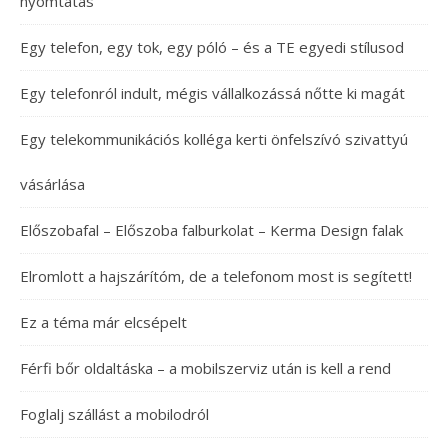
nyomtatás
Egy telefon, egy tok, egy póló – és a TE egyedi stílusod
Egy telefonról indult, mégis vállalkozássá nőtte ki magát
Egy telekommunikációs kolléga kerti önfelszívó szivattyú
vásárlása
Előszobafal – Előszoba falburkolat – Kerma Design falak
Elromlott a hajszárítóm, de a telefonom most is segített!
Ez a téma már elcsépelt
Férfi bőr oldaltáska – a mobilszerviz után is kell a rend
Foglalj szállást a mobilodról