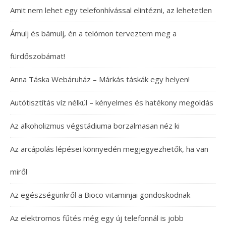
Amit nem lehet egy telefonhívással elintézni, az lehetetlen
Ámulj és bámulj, én a telómon terveztem meg a
fürdőszobámat!
Anna Táska Webáruház – Márkás táskák egy helyen!
Autótisztítás víz nélkül – kényelmes és hatékony megoldás
Az alkoholizmus végstádiuma borzalmasan néz ki
Az arcápolás lépései könnyedén megjegyezhetők, ha van
miről
Az egészségünkről a Bioco vitaminjai gondoskodnak
Az elektromos fűtés még egy új telefonnál is jobb