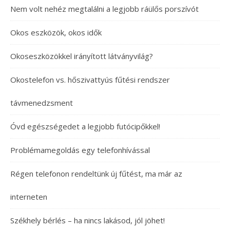
Nem volt nehéz megtalálni a legjobb ráülős porszívót
Okos eszközök, okos idők
Okoseszközökkel irányított látványvilág?
Okostelefon vs. hőszivattyús fűtési rendszer
távmenedzsment
Óvd egészségedet a legjobb futócipőkkel!
Problémamegoldás egy telefonhívással
Régen telefonon rendeltünk új fűtést, ma már az
interneten
Székhely bérlés – ha nincs lakásod, jól jöhet!