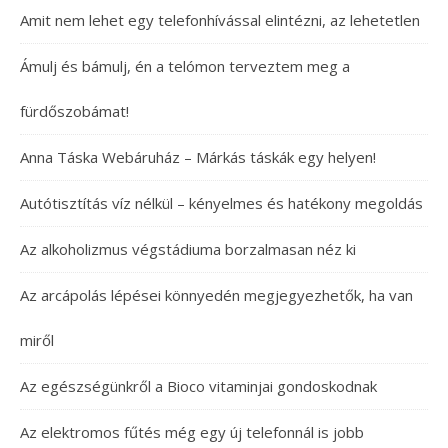
Amit nem lehet egy telefonhívással elintézni, az lehetetlen
Ámulj és bámulj, én a telómon terveztem meg a
fürdőszobámat!
Anna Táska Webáruház – Márkás táskák egy helyen!
Autótisztítás víz nélkül – kényelmes és hatékony megoldás
Az alkoholizmus végstádiuma borzalmasan néz ki
Az arcápolás lépései könnyedén megjegyezhetők, ha van
miről
Az egészségünkről a Bioco vitaminjai gondoskodnak
Az elektromos fűtés még egy új telefonnál is jobb