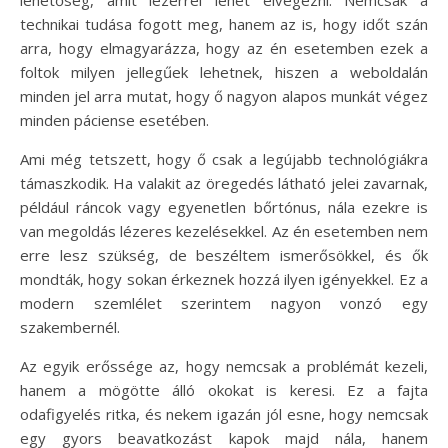
technikai tudása fogott meg, hanem az is, hogy időt szán
arra, hogy elmagyarázza, hogy az én esetemben ezek a
foltok milyen jellegűek lehetnek, hiszen a weboldalán
minden jel arra mutat, hogy ő nagyon alapos munkát végez
minden páciense esetében.
Ami még tetszett, hogy ő csak a legújabb technológiákra
támaszkodik. Ha valakit az öregedés látható jelei zavarnak,
például ráncok vagy egyenetlen bőrtónus, nála ezekre is
van megoldás lézeres kezelésekkel. Az én esetemben nem
erre lesz szükség, de beszéltem ismerősökkel, és ők
mondták, hogy sokan érkeznek hozzá ilyen igényekkel. Ez a
modern szemlélet szerintem nagyon vonzó egy
szakembernél.
Az egyik erőssége az, hogy nemcsak a problémát kezeli,
hanem a mögötte álló okokat is keresi. Ez a fajta
odafigyelés ritka, és nekem igazán jól esne, hogy nemcsak
egy gyors beavatkozást kapok majd nála, hanem