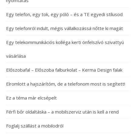
nyomtatás
Egy telefon, egy tok, egy póló – és a TE egyedi stílusod
Egy telefonról indult, mégis vállalkozássá nőtte ki magát
Egy telekommunikációs kolléga kerti önfelszívó szivattyú
vásárlása
Előszobafal – Előszoba falburkolat – Kerma Design falak
Elromlott a hajszárítóm, de a telefonom most is segített!
Ez a téma már elcsépelt
Férfi bőr oldaltáska – a mobilszerviz után is kell a rend
Foglalj szállást a mobilodról