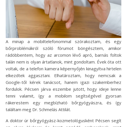
A minap a mobiltelefonommal szórakoztam, és egy
bőrproblémákról szóló fórumot böngésztem, amikor
rádöbbentem, hogy az arcomon lévő apró, barnás foltok
talán nem is olyan ártatlanok, mint gondoltam. Évek óta ott
voltak, de a telefon kamera képernyőjén kinagyítva hirtelen
elkezdtek aggasztani. Elhatároztam, hogy nemcsak a
Google-től kérek tanácsot, hanem igazi szakemberhez
fordulok. Pécsen járva eszembe jutott, hogy ideje lenne
tenni valamit, így a mobilom segítségével gyorsan
rákerestem egy megbízható bőrgyógyászra, és így
találtam meg Dr. Schmelás Attilát.
A doktor úr bőrgyógyász-kozmetológusként Pécsen segít