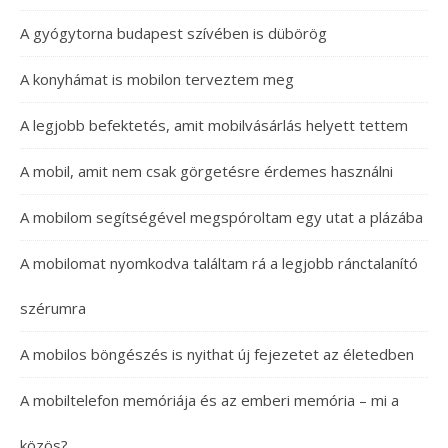
A gyógytorna budapest szívében is dübörög
A konyhámat is mobilon terveztem meg
A legjobb befektetés, amit mobilvásárlás helyett tettem
A mobil, amit nem csak görgetésre érdemes használni
A mobilom segítségével megspóroltam egy utat a plázába
A mobilomat nyomkodva találtam rá a legjobb ránctalanító
szérumra
A mobilos böngészés is nyithat új fejezetet az életedben
A mobiltelefon memóriája és az emberi memória – mi a
közös?