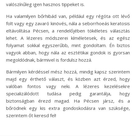
valószínűleg igen hasznos tippeket is.
Ha valamilyen bőrhibád van, például egy régóta ott lévő
folt vagy egy zavaró kinövés, nála a seborrhoeás keratosis
eltávolítása Pécsen, a rendelőjében tökéletes választás
lehet. A lézeres módszerei kíméletesek, és az egész
folyamat sokkal egyszerűbb, mint gondoltam. Én biztos
vagyok abban, hogy nála az esztétikai gondok is gyorsan
megoldódnak, bármivel is fordulsz hozzá.
Bármilyen kérdéssel mész hozzá, mindig kapsz szerintem
majd egy érthető választ, és közben azt érzed, hogy
valóban fontos vagy neki. A lézeres kezelésekre
specializálódott tudása pedig garantálja, hogy
biztonságban érezd magad. Ha Pécsen jársz, és a
bőrödnek egy kis extra gondoskodásra van szüksége,
szerintem őt keresd fel!