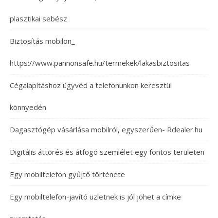
plasztikai sebész
Biztosítás mobilon_
https://www.pannonsafe.hu/termekek/lakasbiztositas
Cégalapításhoz ügyvéd a telefonunkon keresztül
könnyedén
Dagasztógép vásárlása mobilról, egyszerűen- Rdealer.hu
Digitális áttörés és átfogó szemlélet egy fontos területen
Egy mobiltelefon gyűjtő története
Egy mobiltelefon-javító üzletnek is jól jöhet a címke