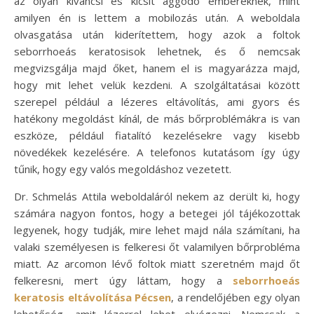
az olyan kíváncsi és kicsit aggódó embereknek, mint
amilyen én is lettem a mobilozás után. A weboldala
olvasgatása után kiderítettem, hogy azok a foltok
seborrhoeás keratosisok lehetnek, és ő nemcsak
megvizsgálja majd őket, hanem el is magyarázza majd,
hogy mit lehet velük kezdeni. A szolgáltatásai között
szerepel például a lézeres eltávolítás, ami gyors és
hatékony megoldást kínál, de más bőrproblémákra is van
eszköze, például fiatalító kezelésekre vagy kisebb
növedékek kezelésére. A telefonos kutatásom így úgy
tűnik, hogy egy valós megoldáshoz vezetett.
Dr. Schmelás Attila weboldaláról nekem az derült ki, hogy
számára nagyon fontos, hogy a betegei jól tájékozottak
legyenek, hogy tudják, mire lehet majd nála számítani, ha
valaki személyesen is felkeresi őt valamilyen bőrprobléma
miatt. Az arcomon lévő foltok miatt szeretném majd őt
felkeresni, mert úgy láttam, hogy a
seborrhoeás
keratosis eltávolítása Pécsen
, a rendelőjében egy olyan
lehetőség, amit lézerrel lehet elvégezni. Nemcsak a