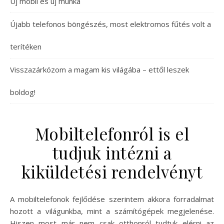
Új mobil és új munka
Újabb telefonos böngészés, most elektromos fűtés volt a
terítéken
Visszazárkózom a magam kis világába – ettől leszek
boldog!
Mobiltelefonról is el
tudjuk intézni a
kiküldetési rendelvényt
A mobiltelefonok fejlődése szerintem akkora forradalmat
hozott a világunkba, mint a számítógépek megjelenése.
Hiszen most már nem csak otthonról tudtuk elérni az