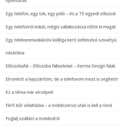
nyomtatás
Egy telefon, egy tok, egy póló – és a TE egyedi stílusod
Egy telefonról indult, mégis vállalkozássá nőtte ki magát
Egy telekommunikációs kolléga kerti önfelszívó szivattyú
vásárlása
Előszobafal – Előszoba falburkolat – Kerma Design falak
Elromlott a hajszárítóm, de a telefonom most is segített!
Ez a téma már elcsépelt
Férfi bőr oldaltáska – a mobilszerviz után is kell a rend
Foglalj szállást a mobilodról