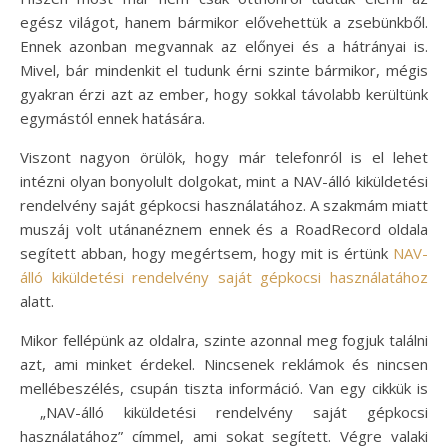
egész világot, hanem bármikor elővehettük a zsebünkből.
Ennek azonban megvannak az előnyei és a hátrányai is.
Mivel, bár mindenkit el tudunk érni szinte bármikor, mégis
gyakran érzi azt az ember, hogy sokkal távolabb kerültünk
egymástól ennek hatására.
Viszont nagyon örülök, hogy már telefonról is el lehet
intézni olyan bonyolult dolgokat, mint a NAV-álló kiküldetési
rendelvény saját gépkocsi használatához. A szakmám miatt
muszáj volt utánanéznem ennek és a RoadRecord oldala
segített abban, hogy megértsem, hogy mit is értünk
NAV-
álló kiküldetési rendelvény saját gépkocsi használatához
alatt.
Mikor fellépünk az oldalra, szinte azonnal meg fogjuk találni
azt, ami minket érdekel. Nincsenek reklámok és nincsen
mellébeszélés, csupán tiszta információ. Van egy cikkük is
„NAV-álló kiküldetési rendelvény saját gépkocsi
használatához” címmel, ami sokat segített. Végre valaki