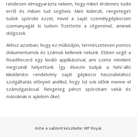
rendesen elmagyarázta nekem, hogy miket érdemes tudni
erről és miben tud segíteni. Mint kiderült, rengeteget
tudok spórolni ezzel, mivel a saját személygépkocsim
üzemanyagát ki tudom fizettetni a cégemmel, aminek
dolgozok.
Ahhoz azonban, hogy ez működjön, természetesen pontos
dokumentumok és számok kellenek nekünk. Ebben segít a
RoadRecord egy kiváló applikációval, ami szinte mindent
megcsinál helyettünk. Így élvezni tudjuk a NAV-álló
kiküldetési rendelvény saját gépkocsi használatához
szolgáltatás előnyeit anélkül, hogy túl sok időnk menne el
számolgatással. Rengeteg pénzt spóroltam velük és
másoknak is ajánlom őket.
Ashe a sablont készítette:
WP Royal
.