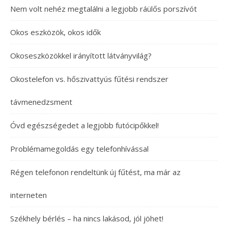
Nem volt nehéz megtalálni a legjobb ráülős porszívót
Okos eszközök, okos idők
Okoseszközökkel irányított látványvilág?
Okostelefon vs. hőszivattyús fűtési rendszer
távmenedzsment
Óvd egészségedet a legjobb futócipőkkel!
Problémamegoldás egy telefonhívással
Régen telefonon rendeltünk új fűtést, ma már az
interneten
Székhely bérlés – ha nincs lakásod, jól jöhet!