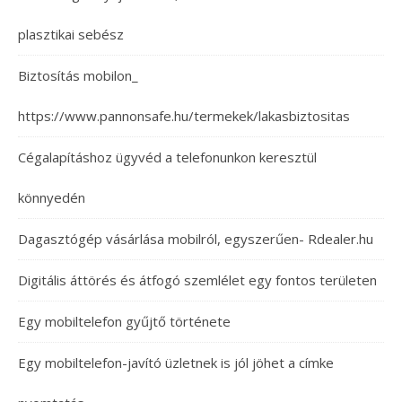
plasztikai sebész
Biztosítás mobilon_
https://www.pannonsafe.hu/termekek/lakasbiztositas
Cégalapításhoz ügyvéd a telefonunkon keresztül
könnyedén
Dagasztógép vásárlása mobilról, egyszerűen- Rdealer.hu
Digitális áttörés és átfogó szemlélet egy fontos területen
Egy mobiltelefon gyűjtő története
Egy mobiltelefon-javító üzletnek is jól jöhet a címke