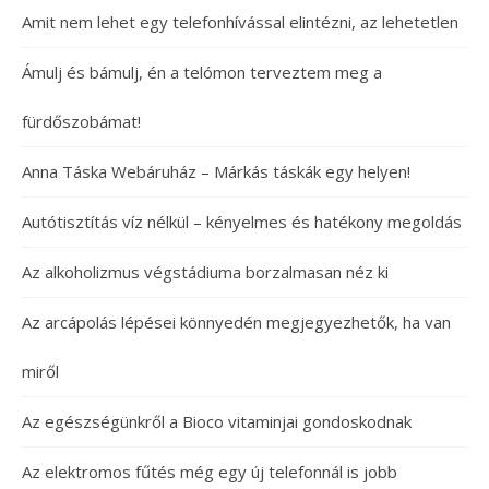
Amit nem lehet egy telefonhívással elintézni, az lehetetlen
Ámulj és bámulj, én a telómon terveztem meg a
fürdőszobámat!
Anna Táska Webáruház – Márkás táskák egy helyen!
Autótisztítás víz nélkül – kényelmes és hatékony megoldás
Az alkoholizmus végstádiuma borzalmasan néz ki
Az arcápolás lépései könnyedén megjegyezhetők, ha van
miről
Az egészségünkről a Bioco vitaminjai gondoskodnak
Az elektromos fűtés még egy új telefonnál is jobb