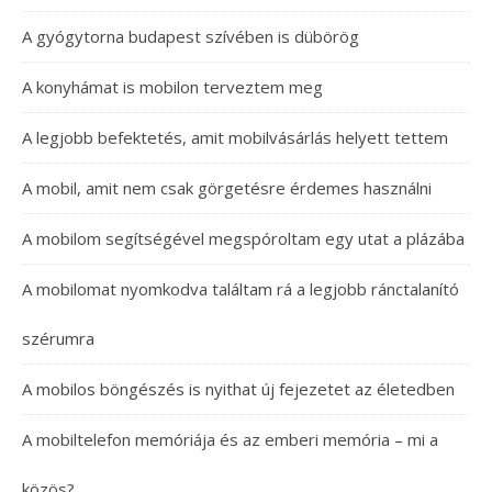
A gyógytorna budapest szívében is dübörög
A konyhámat is mobilon terveztem meg
A legjobb befektetés, amit mobilvásárlás helyett tettem
A mobil, amit nem csak görgetésre érdemes használni
A mobilom segítségével megspóroltam egy utat a plázába
A mobilomat nyomkodva találtam rá a legjobb ránctalanító
szérumra
A mobilos böngészés is nyithat új fejezetet az életedben
A mobiltelefon memóriája és az emberi memória – mi a
közös?