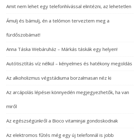
Amit nem lehet egy telefonhívással elintézni, az lehetetlen
Ámulj és bámulj, én a telómon terveztem meg a
fürdőszobámat!
Anna Táska Webáruház – Márkás táskák egy helyen!
Autótisztítás víz nélkül – kényelmes és hatékony megoldás
Az alkoholizmus végstádiuma borzalmasan néz ki
Az arcápolás lépései könnyedén megjegyezhetők, ha van
miről
Az egészségünkről a Bioco vitaminjai gondoskodnak
Az elektromos fűtés még egy új telefonnál is jobb