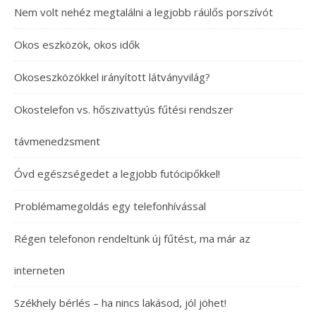
Nem volt nehéz megtalálni a legjobb ráülős porszívót
Okos eszközök, okos idők
Okoseszközökkel irányított látványvilág?
Okostelefon vs. hőszivattyús fűtési rendszer
távmenedzsment
Óvd egészségedet a legjobb futócipőkkel!
Problémamegoldás egy telefonhívással
Régen telefonon rendeltünk új fűtést, ma már az
interneten
Székhely bérlés – ha nincs lakásod, jól jöhet!