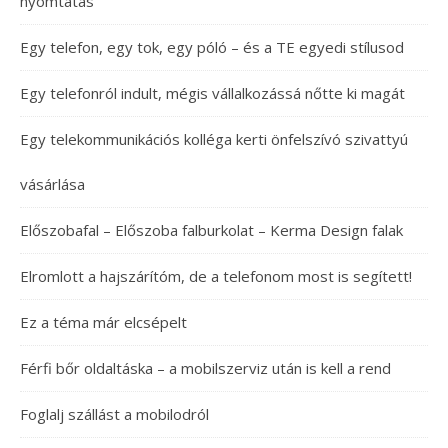
nyomtatás
Egy telefon, egy tok, egy póló – és a TE egyedi stílusod
Egy telefonról indult, mégis vállalkozássá nőtte ki magát
Egy telekommunikációs kolléga kerti önfelszívó szivattyú
vásárlása
Előszobafal – Előszoba falburkolat – Kerma Design falak
Elromlott a hajszárítóm, de a telefonom most is segített!
Ez a téma már elcsépelt
Férfi bőr oldaltáska – a mobilszerviz után is kell a rend
Foglalj szállást a mobilodról