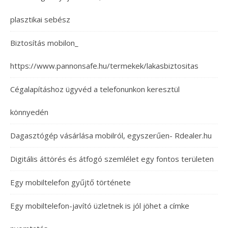
plasztikai sebész
Biztosítás mobilon_
https://www.pannonsafe.hu/termekek/lakasbiztositas
Cégalapításhoz ügyvéd a telefonunkon keresztül
könnyedén
Dagasztógép vásárlása mobilról, egyszerűen- Rdealer.hu
Digitális áttörés és átfogó szemlélet egy fontos területen
Egy mobiltelefon gyűjtő története
Egy mobiltelefon-javító üzletnek is jól jöhet a címke