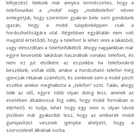
kifejezést. Nekünk már annyira természetes, hogy a
telefonunkat a „mobil” vagy „mobiltelefon” néven
emlegetjük, hogy szerintem gyakran bele sem gondolunk
igazán, hogy a mobil tulajdonképpen csak a
hordozhatóságára utal. Régebben egyáltalán nem volt
magától értetődő, hogy a telefont ki lehet vinni a lakásból,
vagy elmozdítani a telefonfülkéből. Ahogy napjainkban már
egyre kevesebb lakásban használnak vonalas telefont, és
nem ez jut elsőként az eszünkbe ha telefonokról
beszélünk, voltak idők, amikor a hordozható telefon még
igencsak ritkának számított, és senkinek sem a mobil jutott
eszébe amikor meghallotta a „telefon” szót. Talán, ahogy
telik az idő, egyre több olyan dolog lesz, aminek az
esetében általánossá fog válni, hogy mobil formában is
elérhető. Ki tudja, lehet hogy egy nem is olyan távoli
jövőben már gyakoribb lesz, hogy az emberek mobil
gumijavítást vesznek igénybe ahelyett, hogy a
szervizeknél állnának sorba.