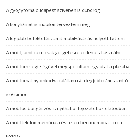
A gyógytorna budapest szívében is dübörög
A konyhámat is mobilon terveztem meg
A legjobb befektetés, amit mobilvásárlás helyett tettem
A mobil, amit nem csak görgetésre érdemes használni
A mobilom segítségével megspóroltam egy utat a plázába
A mobilomat nyomkodva találtam rá a legjobb ránctalanító
szérumra
A mobilos böngészés is nyithat új fejezetet az életedben
A mobiltelefon memóriája és az emberi memória – mi a
közös?