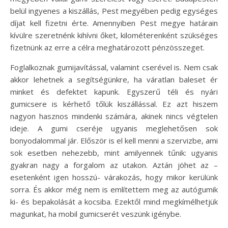
belül ingyenes a kiszállás, Pest megyében pedig egységes
díjat kell fizetni érte. Amennyiben Pest megye határain
kívülre szeretnénk kihívni őket, kilométerenként szükséges
fizetnünk az erre a célra meghatározott pénzösszeget.
Foglalkoznak gumijavítással, valamint cserével is. Nem csak
akkor lehetnek a segítségünkre, ha váratlan baleset ér
minket és defektet kapunk. Egyszerű téli és nyári
gumicsere is kérhető tőlük kiszállással. Ez azt hiszem
nagyon hasznos mindenki számára, akinek nincs végtelen
ideje. A gumi cseréje ugyanis meglehetősen sok
bonyodalommal jár. Először is el kell menni a szervizbe, ami
sok esetben nehezebb, mint amilyennek tűnik: ugyanis
gyakran nagy a forgalom az utakon. Aztán jöhet az –
esetenként igen hosszú- várakozás, hogy mikor kerülünk
sorra. És akkor még nem is említettem meg az autógumik
ki- és bepakolását a kocsiba. Ezektől mind megkímélhetjük
magunkat, ha mobil gumicserét veszünk igénybe.