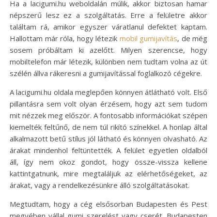
Ha a lacigumi.hu weboldalán múlik, akkor biztosan hamar
népszerű lesz ez a szolgáltatás. Erre a felületre akkor
találtam rá, amikor egyszer váratlanul defektet kaptam.
Hallottam már róla, hogy létezik
mobil gumijavítás
, de még
sosem próbáltam ki azelőtt. Milyen szerencse, hogy
mobiltelefon már létezik, különben nem tudtam volna az út
szélén állva rákeresni a gumijavítással foglalkozó cégekre.
A lacigumi.hu oldala meglepően könnyen átlátható volt. Első
pillantásra sem volt olyan érzésem, hogy azt sem tudom
mit nézzek meg először. A fontosabb információkat szépen
kiemelték feltűnő, de nem túl rikító színekkel. A honlap által
alkalmazott betű stílus jól látható és könnyen olvasható. Az
árakat mindenhol feltüntették. A felület egyetlen oldalból
áll, így nem okoz gondot, hogy össze-vissza kellene
kattintgatnunk, mire megtaláljuk az elérhetőségeket, az
árakat, vagy a rendelkezésünkre álló szolgáltatásokat.
Megtudtam, hogy a cég elsősorban Budapesten és Pest
megyében vállal gumi szerelést vagy cserét. Budapesten