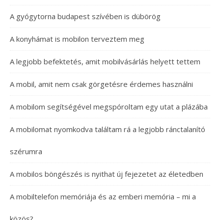
A gyógytorna budapest szívében is dübörög
A konyhámat is mobilon terveztem meg
A legjobb befektetés, amit mobilvásárlás helyett tettem
A mobil, amit nem csak görgetésre érdemes használni
A mobilom segítségével megspóroltam egy utat a plázába
A mobilomat nyomkodva találtam rá a legjobb ránctalanító
szérumra
A mobilos böngészés is nyithat új fejezetet az életedben
A mobiltelefon memóriája és az emberi memória – mi a
közös?