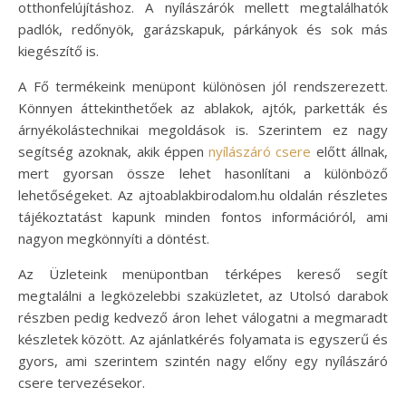
otthonfelújításhoz. A nyílászárók mellett megtalálhatók
padlók, redőnyök, garázskapuk, párkányok és sok más
kiegészítő is.
A Fő termékeink menüpont különösen jól rendszerezett.
Könnyen áttekinthetőek az ablakok, ajtók, parketták és
árnyékolástechnikai megoldások is. Szerintem ez nagy
segítség azoknak, akik éppen
nyílászáró csere
előtt állnak,
mert gyorsan össze lehet hasonlítani a különböző
lehetőségeket. Az ajtoablakbirodalom.hu oldalán részletes
tájékoztatást kapunk minden fontos információról, ami
nagyon megkönnyíti a döntést.
Az Üzleteink menüpontban térképes kereső segít
megtalálni a legközelebbi szaküzletet, az Utolsó darabok
részben pedig kedvező áron lehet válogatni a megmaradt
készletek között. Az ajánlatkérés folyamata is egyszerű és
gyors, ami szerintem szintén nagy előny egy nyílászáró
csere tervezésekor.