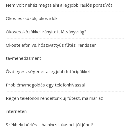
Nem volt nehéz megtalálni a legjobb ráülős porszívót
Okos eszközök, okos idők
Okoseszközökkel irányított látványvilág?
Okostelefon vs. hőszivattyús fűtési rendszer
távmenedzsment
Óvd egészségedet a legjobb futócipőkkel!
Problémamegoldás egy telefonhívással
Régen telefonon rendeltünk új fűtést, ma már az
interneten
Székhely bérlés – ha nincs lakásod, jól jöhet!