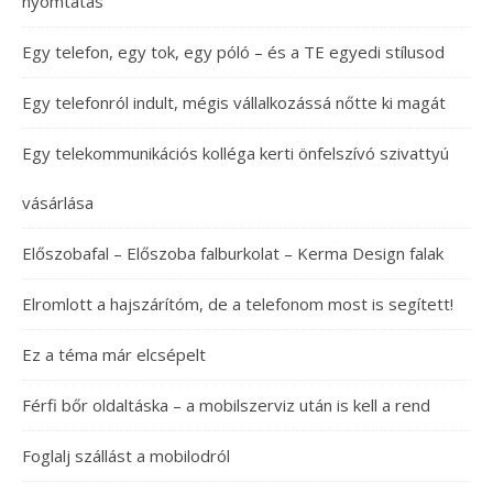
nyomtatás
Egy telefon, egy tok, egy póló – és a TE egyedi stílusod
Egy telefonról indult, mégis vállalkozássá nőtte ki magát
Egy telekommunikációs kolléga kerti önfelszívó szivattyú
vásárlása
Előszobafal – Előszoba falburkolat – Kerma Design falak
Elromlott a hajszárítóm, de a telefonom most is segített!
Ez a téma már elcsépelt
Férfi bőr oldaltáska – a mobilszerviz után is kell a rend
Foglalj szállást a mobilodról