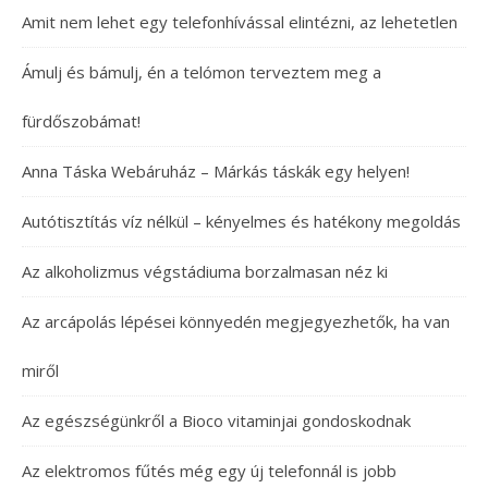
Amit nem lehet egy telefonhívással elintézni, az lehetetlen
Ámulj és bámulj, én a telómon terveztem meg a
fürdőszobámat!
Anna Táska Webáruház – Márkás táskák egy helyen!
Autótisztítás víz nélkül – kényelmes és hatékony megoldás
Az alkoholizmus végstádiuma borzalmasan néz ki
Az arcápolás lépései könnyedén megjegyezhetők, ha van
miről
Az egészségünkről a Bioco vitaminjai gondoskodnak
Az elektromos fűtés még egy új telefonnál is jobb