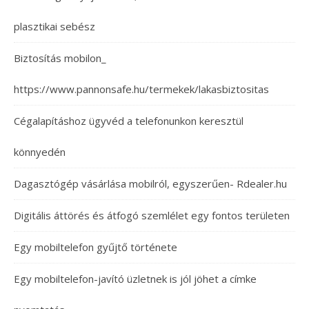
plasztikai sebész
Biztosítás mobilon_
https://www.pannonsafe.hu/termekek/lakasbiztositas
Cégalapításhoz ügyvéd a telefonunkon keresztül
könnyedén
Dagasztógép vásárlása mobilról, egyszerűen- Rdealer.hu
Digitális áttörés és átfogó szemlélet egy fontos területen
Egy mobiltelefon gyűjtő története
Egy mobiltelefon-javító üzletnek is jól jöhet a címke