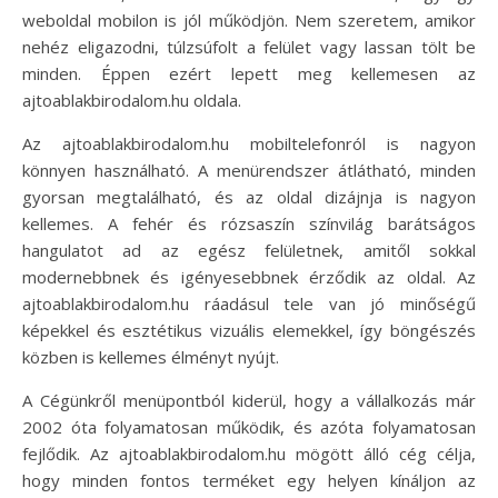
weboldal mobilon is jól működjön. Nem szeretem, amikor
nehéz eligazodni, túlzsúfolt a felület vagy lassan tölt be
minden. Éppen ezért lepett meg kellemesen az
ajtoablakbirodalom.hu oldala.
Az ajtoablakbirodalom.hu mobiltelefonról is nagyon
könnyen használható. A menürendszer átlátható, minden
gyorsan megtalálható, és az oldal dizájnja is nagyon
kellemes. A fehér és rózsaszín színvilág barátságos
hangulatot ad az egész felületnek, amitől sokkal
modernebbnek és igényesebbnek érződik az oldal. Az
ajtoablakbirodalom.hu ráadásul tele van jó minőségű
képekkel és esztétikus vizuális elemekkel, így böngészés
közben is kellemes élményt nyújt.
A Cégünkről menüpontból kiderül, hogy a vállalkozás már
2002 óta folyamatosan működik, és azóta folyamatosan
fejlődik. Az ajtoablakbirodalom.hu mögött álló cég célja,
hogy minden fontos terméket egy helyen kínáljon az