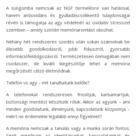
A süngomba nemcsak az NGF termelésre van hatással,
hanem antioxidáns és gyulladáscsökkentő tulajdonságai
révén is támogatja az agy védelmét az oxidatív stresszel
szemben – amely szintén memóriaromlást okozhat.
Néhány hét rendszeres szedés után sokan számolnak be
élesebb gondolkodásról, jobb fókuszról, gyorsabb
információfeldolgozásról. Természetesen önmagában nem
csodaszer, de kiváló kiegészítője lehet a memória
megőrzését célzó életmódnak.
Telefon vs agy – mit tanulhatunk belőle?
A telefonokat rendszeresen frissítjük, karbantartjuk,
biztonsági mentést készítünk róluk. Akkor az agyunk – ami
minden gondolatunk, élményünk, kapcsolatunk központja –
miért ne érdemelne legalább ennyi figyelmet?
A memória nemcsak a tanulás vagy a munka során fontos.
Segít megőrizni az identitásunkat, kapcsolatainkat és