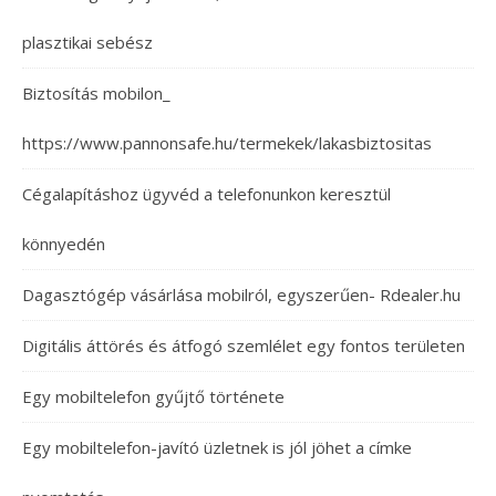
plasztikai sebész
Biztosítás mobilon_
https://www.pannonsafe.hu/termekek/lakasbiztositas
Cégalapításhoz ügyvéd a telefonunkon keresztül
könnyedén
Dagasztógép vásárlása mobilról, egyszerűen- Rdealer.hu
Digitális áttörés és átfogó szemlélet egy fontos területen
Egy mobiltelefon gyűjtő története
Egy mobiltelefon-javító üzletnek is jól jöhet a címke