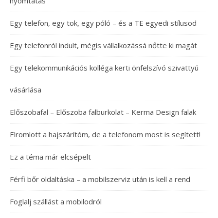
nyomtatás
Egy telefon, egy tok, egy póló – és a TE egyedi stílusod
Egy telefonról indult, mégis vállalkozássá nőtte ki magát
Egy telekommunikációs kolléga kerti önfelszívó szivattyú
vásárlása
Előszobafal – Előszoba falburkolat – Kerma Design falak
Elromlott a hajszárítóm, de a telefonom most is segített!
Ez a téma már elcsépelt
Férfi bőr oldaltáska – a mobilszerviz után is kell a rend
Foglalj szállást a mobilodról