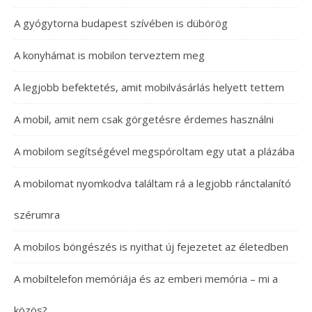
A gyógytorna budapest szívében is dübörög
A konyhámat is mobilon terveztem meg
A legjobb befektetés, amit mobilvásárlás helyett tettem
A mobil, amit nem csak görgetésre érdemes használni
A mobilom segítségével megspóroltam egy utat a plázába
A mobilomat nyomkodva találtam rá a legjobb ránctalanító
szérumra
A mobilos böngészés is nyithat új fejezetet az életedben
A mobiltelefon memóriája és az emberi memória – mi a
közös?