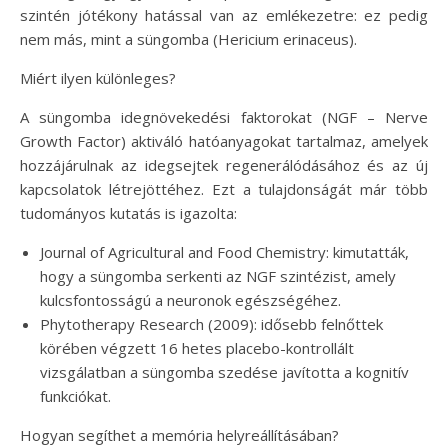
szintén jótékony hatással van az emlékezetre: ez pedig
nem más, mint a süngomba (Hericium erinaceus).
Miért ilyen különleges?
A süngomba idegnövekedési faktorokat (NGF – Nerve
Growth Factor) aktiváló hatóanyagokat tartalmaz, amelyek
hozzájárulnak az idegsejtek regenerálódásához és az új
kapcsolatok létrejöttéhez. Ezt a tulajdonságát már több
tudományos kutatás is igazolta:
Journal of Agricultural and Food Chemistry: kimutatták,
hogy a süngomba serkenti az NGF szintézist, amely
kulcsfontosságú a neuronok egészségéhez.
Phytotherapy Research (2009): idősebb felnőttek
körében végzett 16 hetes placebo-kontrollált
vizsgálatban a süngomba szedése javította a kognitív
funkciókat.
Hogyan segíthet a memória helyreállításában?