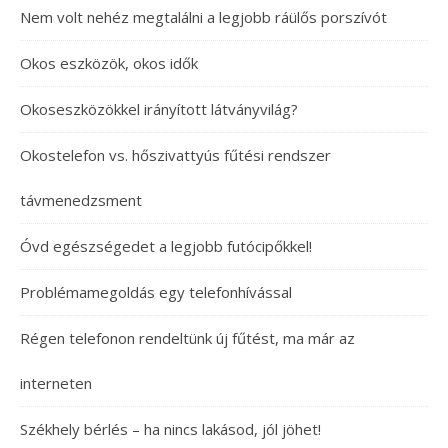
Nem volt nehéz megtalálni a legjobb ráülős porszívót
Okos eszközök, okos idők
Okoseszközökkel irányított látványvilág?
Okostelefon vs. hőszivattyús fűtési rendszer
távmenedzsment
Óvd egészségedet a legjobb futócipőkkel!
Problémamegoldás egy telefonhívással
Régen telefonon rendeltünk új fűtést, ma már az
interneten
Székhely bérlés – ha nincs lakásod, jól jöhet!