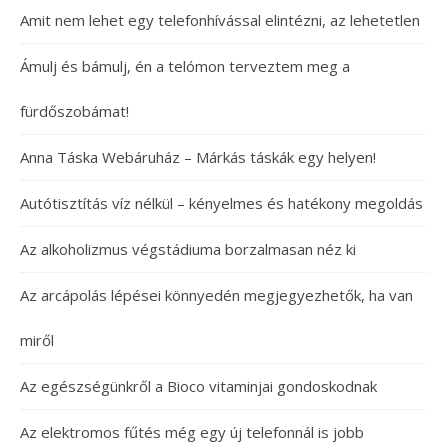
Amit nem lehet egy telefonhívással elintézni, az lehetetlen
Ámulj és bámulj, én a telómon terveztem meg a
fürdőszobámat!
Anna Táska Webáruház – Márkás táskák egy helyen!
Autótisztítás víz nélkül – kényelmes és hatékony megoldás
Az alkoholizmus végstádiuma borzalmasan néz ki
Az arcápolás lépései könnyedén megjegyezhetők, ha van
miről
Az egészségünkről a Bioco vitaminjai gondoskodnak
Az elektromos fűtés még egy új telefonnál is jobb