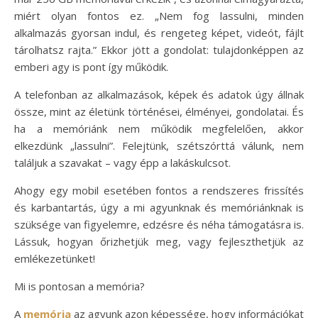
miért olyan fontos ez. „Nem fog lassulni, minden
alkalmazás gyorsan indul, és rengeteg képet, videót, fájlt
tárolhatsz rajta.” Ekkor jött a gondolat: tulajdonképpen az
emberi agy is pont így működik.
A telefonban az alkalmazások, képek és adatok úgy állnak
össze, mint az életünk történései, élményei, gondolatai. És
ha a memóriánk nem működik megfelelően, akkor
elkezdünk „lassulni”. Felejtünk, szétszórttá válunk, nem
találjuk a szavakat – vagy épp a lakáskulcsot.
Ahogy egy mobil esetében fontos a rendszeres frissítés
és karbantartás, úgy a mi agyunknak és memóriánknak is
szüksége van figyelemre, edzésre és néha támogatásra is.
Lássuk, hogyan őrizhetjük meg, vagy fejleszthetjük az
emlékezetünket!
Mi is pontosan a memória?
A
memória
az agyunk azon képessége, hogy információkat