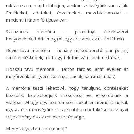
raktározzon, majd előhívjon, amikor szükségünk van rájuk.
Emlékeket, adatokat, érzelmeket, mozdulatsorokat –
mindent. Három fő típusa van:
Szenzoros memória – pillanatnyi érzékszervi
benyomásokat őriz meg (pl. egy arc, amit az utcán látunk).
Rövid távú memória – néhány másodperctől pár percig
tartó emlékképek, mint egy telefonszám, amit diktálnak.
Hosszú távú memória – tartós tárolás, amit éveken át
megőrzünk (pl. gyerekkori nyaralások, szakmai tudás).
A memória teszi lehetővé, hogy tanuljunk, döntéseket
hozzunk, kapcsolódjunk másokhoz és eligazodjunk a
világban. Ahogy egy telefon sem sokat ér memória nélkül,
úgy az életminőségünket is jelentősen befolyásolja az agyi
teljesítmény és az emlékezet épsége.
Mi veszélyezteti a memóriát?