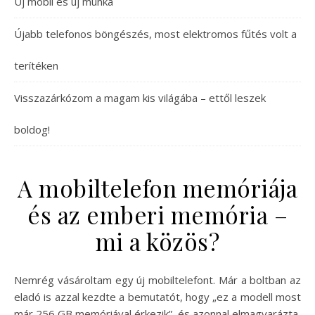
Új mobil és új munka
Újabb telefonos böngészés, most elektromos fűtés volt a
terítéken
Visszazárkózom a magam kis világába – ettől leszek
boldog!
A mobiltelefon memóriája
és az emberi memória –
mi a közös?
Nemrég vásároltam egy új mobiltelefont. Már a boltban az
eladó is azzal kezdte a bemutatót, hogy „ez a modell most
már 256 GB memóriával érkezik”, és azonnal elmagyarázta,