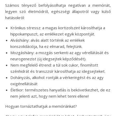
Számos tényező befolyásolhatja negatívan a memóriát,
legyen szó életmódról, egészségi állapotról vagy külső
hatásokról:
Krónikus stressz: a magas kortizolszint károsíthatja a
hippokampuszt, az emlékezet egyik központját.
Alváshiány: alvás alatt történik az emlékek
konszolidációja, ha ez elmarad, felejtünk.
Mozgáshiány: a mozgás serkenti az agy vérellátását és
neurogenezist (új idegsejtek képződését).
Nem megfelelő étrend: a túl sok cukor, finomított
szénhidrát és transzzsír károsíthatja az idegsejteket.
Dohányzás, alkohol: rontják a vérkeringést és az agy
oxigénellátását
Életkor: természetes hanyatlás is bekövetkezhet, de ez
nem jelenti azt, hogy nem lehet tenni ellene!
Hogyan tornáztathatjuk a memóriánkat?