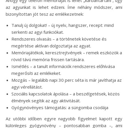
Ahogy egy telefon memóriáját is lehet „karbantartani”, úgy
az agyunkat is lehet edzeni. Íme néhány módszer, ami
bizonyítottan jót tesz az emlékezetnek:
Tanulj új dolgokat! – új nyelv, hangszer, recept: mind
serkenti az agyi funkciókat.
Rendszeres olvasás – a történetek követése és
megértése aktívan dolgoztatja az agyat.
Memóriajátékok, keresztrejtvények – remek eszközök a
rövid távú memória frissen tartására.
Ismétlés – a tanult információk rendszeres előhívása
megerősíti az emlékeket.
Mozgás – legalább napi 30 perc séta is már javíthatja az
agyi vérellátást.
Szociális kapcsolatok ápolása – a beszélgetések, közös
élmények segítik az agy aktivitását.
Gyógynövényes támogatás: a süngomba csodája
Az utóbbi időben egyre nagyobb figyelmet kapott egy
különleges gyógynövény – pontosabban gomba –, ami